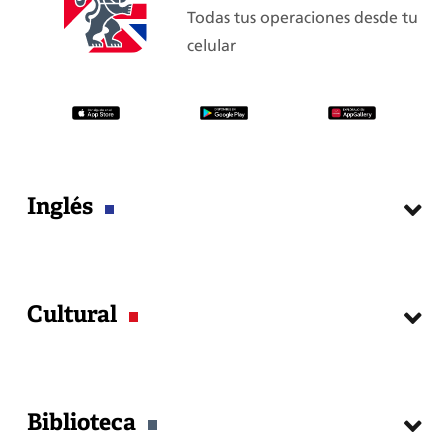
Todas tus operaciones desde tu
celular
Inglés
Cursos
Cultural
Matrícula
Examen de Clasificación
Exámenes Internacionales
Agenda Cultural
Guía del estudiante
Biblioteca
Talleres
Certificados y constancias