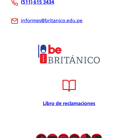
(511) 615 3434
Be Británico
Sedes
informes@britanico.edu.pe
Novedades
Bolsa de Trabajo
Trabaja con nosotros
Metodología
Embajador cultural
Convenios
Internacional
Certificación de calidad
Seguridad de la información
Seguridad y salud en el trabajo
Libro de reclamaciones
Responsabilidad Social
Política para la prevención
Atención preferencial
Política de privacidad de datos