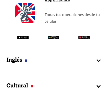
App británico
Todas tus operaciones desde tu
celular
Inglés
Cursos
Cultural
Matrícula
Examen de Clasificación
Exámenes Internacionales
Agenda Cultural
Guía del estudiante