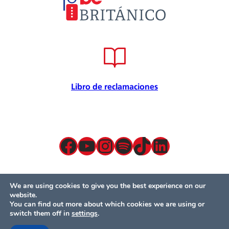
Embajador cultural
Convenios
Internacional
Certificación de calidad
Seguridad de la información
Seguridad y salud en el trabajo
Libro de reclamaciones
Responsabilidad Social
Política para la prevención
Atención preferencial
Política de privacidad de datos
Facebook
YouTube
Instagram
Spotify
TikTok
LinkedIn
Términos y condiciones
Servicios presenciales
Mesa de partes
We are using cookies to give you the best experience on our
website.
You can find out more about which cookies we are using or
© Británico 2024 – Todos los derechos reservados
switch them off in
settings
.