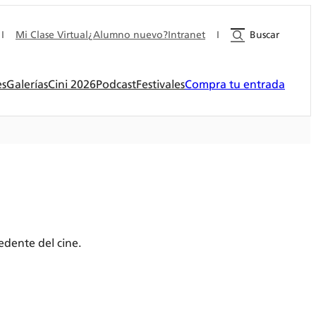
I
Mi Clase Virtual
¿Alumno nuevo?
Intranet
I
Buscar
es
Galerías
Cini 2026
Podcast
Festivales
Compra tu entrada
edente del cine.