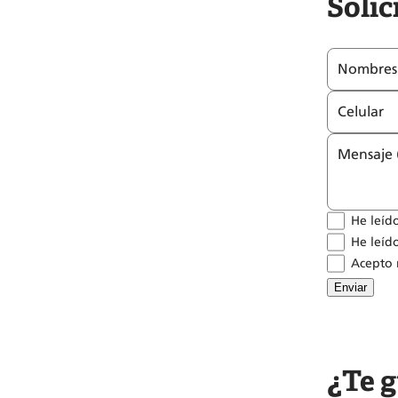
Solic
Nombres
Celular
Mensaje 
He leíd
He leíd
Acepto r
Enviar
¿Te g