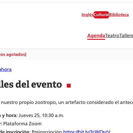
Inglés
Cultural
Biblioteca
Agenda
Teatro
Taller
pos agotados]
 ahora
les del evento
nuestro propio zootropo, un artefacto considerado el antec
 y hora
: Jueves 25, 10:30 a.m.
r
: Plataforma Zoom
de inscripción
: Preinscripción
https://bit.ly/3cWQszV