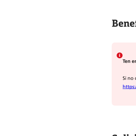
Benef
Ten e
Si no
https: