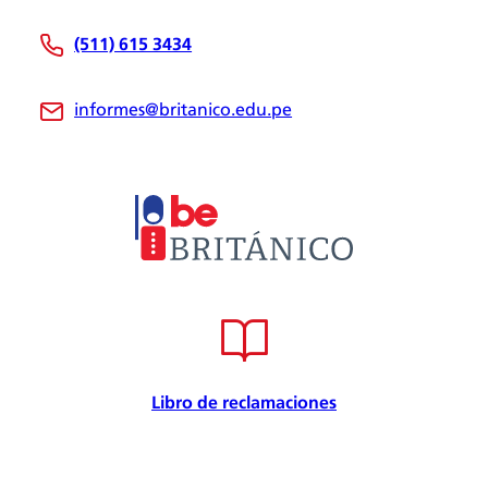
Nosotros
(511) 615 3434
Be Británico
Sedes
informes@britanico.edu.pe
Novedades
Bolsa de Trabajo
Trabaja con nosotros
Metodología
Embajador cultural
Convenios
Internacional
Certificación de calidad
Seguridad de la información
Seguridad y salud en el trabajo
Libro de reclamaciones
Responsabilidad Social
Política para la prevención
Atención preferencial