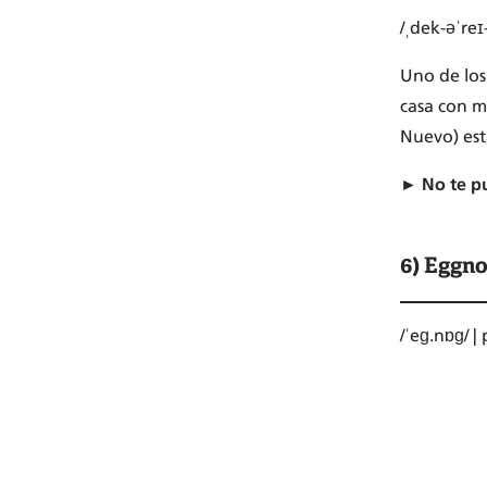
/ˌdek-əˈreɪ
Uno de los
casa con m
Nuevo) est
► No te p
6) Eggn
/ˈeɡ.nɒɡ/ 