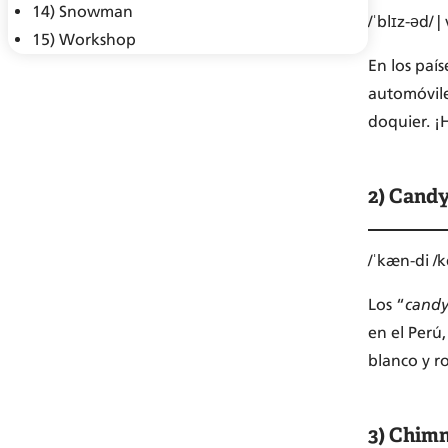
14) Snowman
/ˈblɪz-əd/ |
15) Workshop
En los país
automóvile
doquier. ¡
2) Candy
/ˈkæn-di /
Los “
candy
en el Perú,
blanco y ro
3) Chim