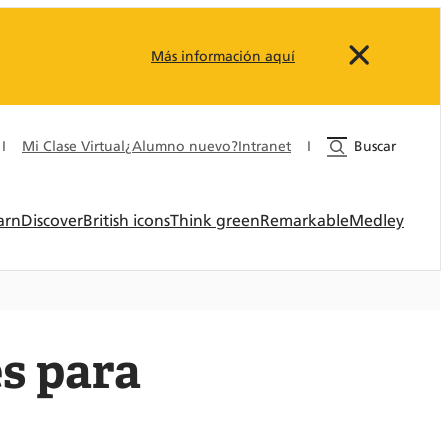
Más información aquí
I
Mi Clase Virtual
¿Alumno nuevo?
Intranet
I
Buscar
arn
Discover
British icons
Think green
Remarkable
Medley
és para