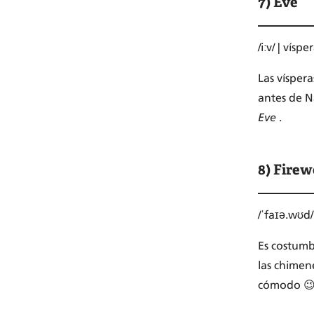
7) Eve
/iːv/ | víspe
Las vísper
antes de N
Eve
.
8) Fire
/ˈfaɪə.wʊd/
Es costumb
las chimen
cómodo 😉