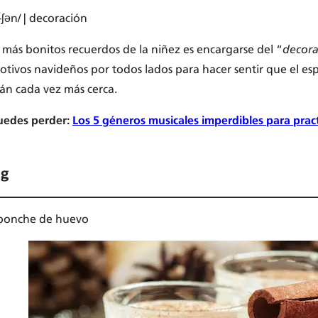
-ʃən/ | decoración
 más bonitos recuerdos de la niñez es encargarse del “
decora
otivos navideños por todos lados para hacer sentir que el espí
án cada vez más cerca.
uedes perder:
Los 5 géneros musicales imperdibles para practi
og
| ponche de huevo