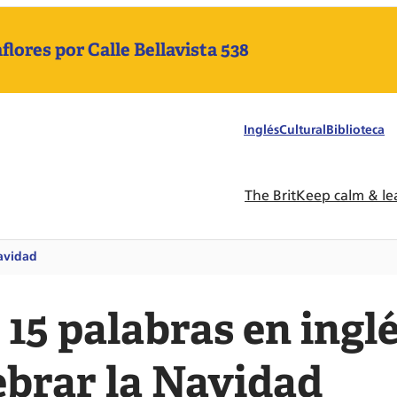
ores por Calle Bellavista 538
Inglés
Cultural
Biblioteca
The Brit
Keep calm & le
Navidad
 15 palabras en ingl
ebrar la Navidad