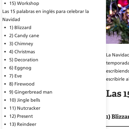
15) Workshop
Las 15 palabras en inglés para celebrar la
Navidad
1) Blizzard
2) Candy cane
3) Chimney
4) Christmas
La Navidad 
5) Decoration
temporada.
6) Eggnog
escribiend
7) Eve
escribirle
8) Firewood
Las 1
9) Gingerbread man
10) Jingle bells
11) Nutcracker
1) Blizza
12) Present
13) Reindeer