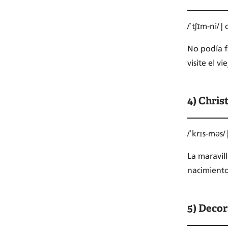
/ˈtʃɪm-ni/ 
No podía fa
visite el 
4) Chri
/ˈkrɪs-məs/
La maravil
nacimiento
5) Decor