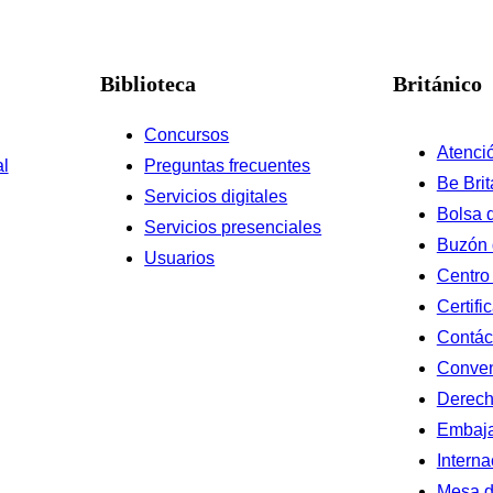
Biblioteca
Británico
Concursos
Atenció
al
Preguntas frecuentes
Be Brit
Servicios digitales
Bolsa 
Servicios presenciales
Buzón 
Usuarios
Centro
Certifi
Contác
Conve
Derec
Embaja
Interna
Mesa d