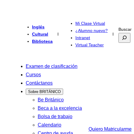
Mi Clase Virtual
Inglés
Buscar
¿Alumno nuevo?
Cultural
I
I
Intranet
Biblioteca
Virtual Teacher
Examen de clasificación
Cursos
Contáctanos
Sobre BRITÁNICO
Be Británico
Beca a la excelencia
Bolsa de trabajo
Calendario
Quiero Matricularme
Centro de ayuda