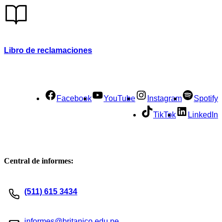
Responsabilidad Social
Política para la prevención
Atención preferencial
Libro de reclamaciones
Política de privacidad de datos
Términos y condiciones
Servicios presenciales
Mesa de partes
Facebook
YouTube
Instagram
Spotify
TikTok
LinkedIn
Central de informes:
(511) 615 3434
informes@britanico.edu.pe