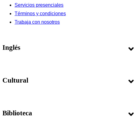
Servicios presenciales
Términos y condiciones
Trabaja con nosotros
Inglés
Cursos
Cultural
Matrícula
Examen de Clasificación
Exámenes Internacionales
Agenda Cultural
Guía del estudiante
Biblioteca
Talleres
Certificados y constancias
Publicaciones
Calendario
Teatro
Ayuda para Inglés