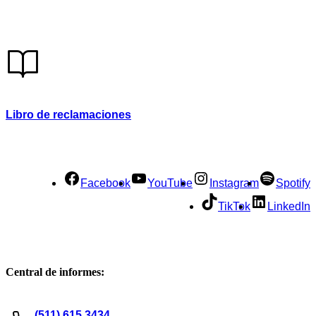
Certificación de calidad
Seguridad de la información
Seguridad y salud en el trabajo
Responsabilidad Social
Política para la prevención
Atención preferencial
Libro de reclamaciones
Política de privacidad de datos
Términos y condiciones
Servicios presenciales
Mesa de partes
Facebook
YouTube
Instagram
Spotify
TikTok
LinkedIn
Central de informes:
(511) 615 3434