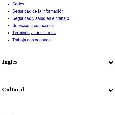
Sedes
Seguridad de la información
Seguridad y salud en el trabajo
Servicios presenciales
Términos y condiciones
Trabaja con nosotros
Inglés
Cursos
Cultural
Matrícula
Examen de Clasificación
Exámenes Internacionales
Agenda Cultural
Guía del estudiante