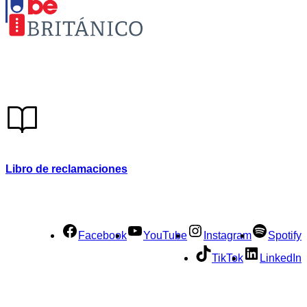
Embajador cultural
Convenios
Internacional
Certificación de calidad
Seguridad de la información
Seguridad y salud en el trabajo
Responsabilidad Social
Política para la prevención
Atención preferencial
Libro de reclamaciones
Política de privacidad de datos
Términos y condiciones
Servicios presenciales
Mesa de partes
Facebook
YouTube
Instagram
Spotify
TikTok
LinkedIn