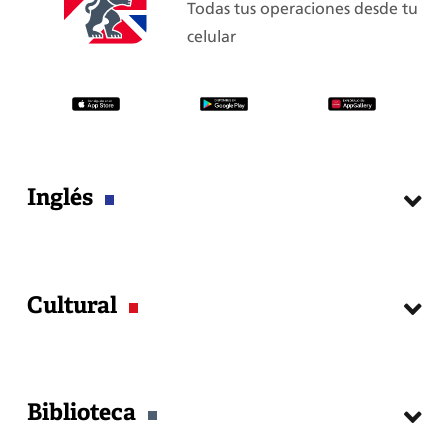
Todas tus operaciones desde tu
celular
Inglés
Cursos
Cultural
Matrícula
Examen de Clasificación
Exámenes Internacionales
Agenda Cultural
Guía del estudiante
Biblioteca
Talleres
Certificados y constancias
Publicaciones