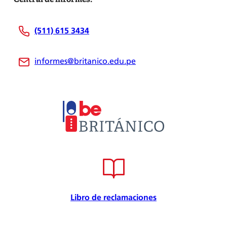
Centro de ayuda
Nosotros
(511) 615 3434
Be Británico
Sedes
informes@britanico.edu.pe
Novedades
Bolsa de Trabajo
Trabaja con nosotros
Metodología
Embajador cultural
Convenios
Internacional
Certificación de calidad
Seguridad de la información
Seguridad y salud en el trabajo
Libro de reclamaciones
Responsabilidad Social
Política para la prevención