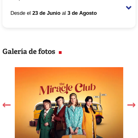
Desde el
23 de Junio
al
3 de Agosto
Horario
De 7:00 pm a 10:00 pm
Galería de fotos
Costo general
S/.50
Costo jubilado
S/.40
Costo estudiantes
S/.30
universitarios