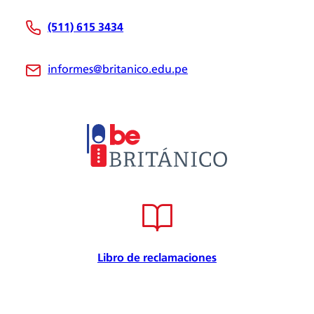
Nosotros
(511) 615 3434
Be Británico
Sedes
informes@britanico.edu.pe
Novedades
Bolsa de Trabajo
Trabaja con nosotros
Metodología
Embajador cultural
Convenios
Internacional
Certificación de calidad
Seguridad de la información
Seguridad y salud en el trabajo
Libro de reclamaciones
Responsabilidad Social
Política para la prevención
Atención preferencial