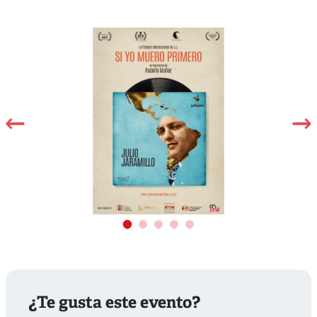
Costo general
S/.50
Costo jubilado
S/.40
Costo estudiantes
S/.30
universitarios
¿Te gusta este evento?