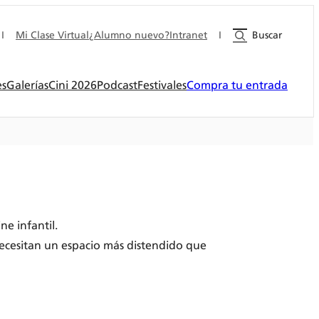
I
Mi Clase Virtual
¿Alumno nuevo?
Intranet
I
Buscar
es
Galerías
Cini 2026
Podcast
Festivales
Compra tu entrada
ne infantil.
ecesitan un espacio más distendido que