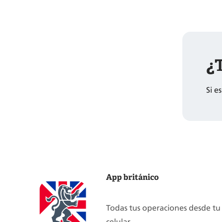
¿T
Si e
App británico
Todas tus operaciones desde tu
celular