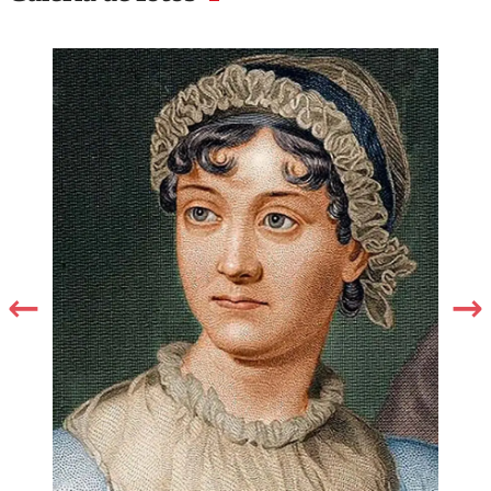
Costo general
S/.50
Costo jubilado
S/.40
Costo estudiantes
S/.30
universitarios