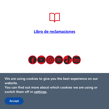
Convenios
Internacional
Certificación de calidad
Seguridad de la información
Seguridad y salud en el trabajo
Libro de reclamaciones
Responsabilidad Social
Política para la prevención
Atención preferencial
Política de privacidad de datos
Facebook
YouTube
Instagram
Spotify
TikTok
LinkedIn
Términos y condiciones
Servicios presenciales
Mesa de partes
We are using cookies to give you the best experience on our
website.
You can find out more about which cookies we are using or
switch them off in
settings
.
© Británico 2024 – Todos los derechos reservados
Accept