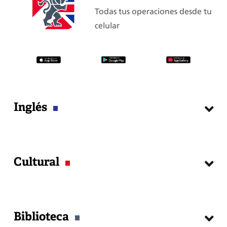
Todas tus operaciones desde tu
celular
Inglés
Cursos
Cultural
Matrícula
Examen de Clasificación
Exámenes Internacionales
Agenda Cultural
Guía del estudiante
Biblioteca
Talleres
Certificados y constancias