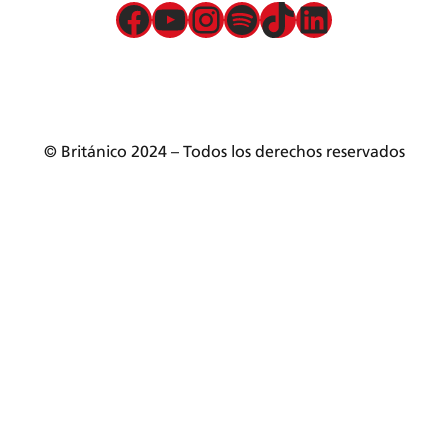
Política de privacidad de datos
Facebook
YouTube
Instagram
Spotify
TikTok
LinkedIn
Términos y condiciones
Servicios presenciales
Mesa de partes
© Británico 2024 – Todos los derechos reservados