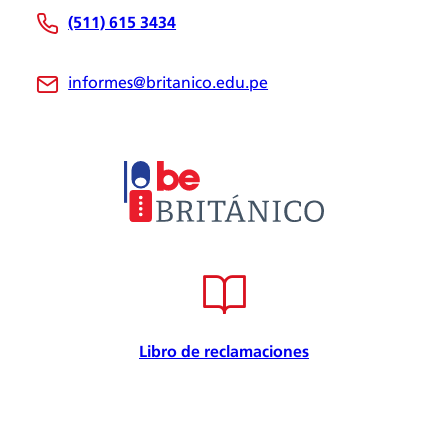
Nosotros
(511) 615 3434
Be Británico
Sedes
informes@britanico.edu.pe
Novedades
Bolsa de Trabajo
Trabaja con nosotros
Metodología
Embajador cultural
Convenios
Internacional
Certificación de calidad
Seguridad de la información
Seguridad y salud en el trabajo
Libro de reclamaciones
Responsabilidad Social
Política para la prevención
Atención preferencial