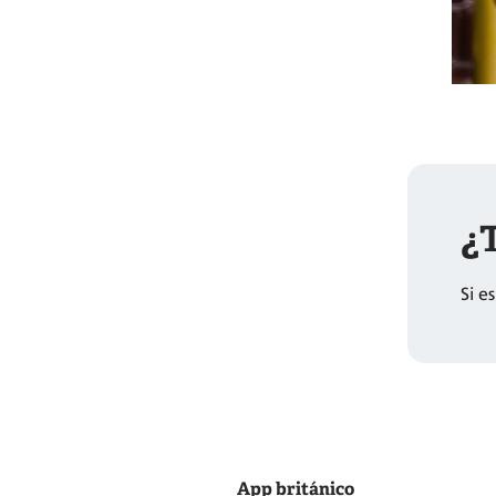
¿T
Si e
App británico