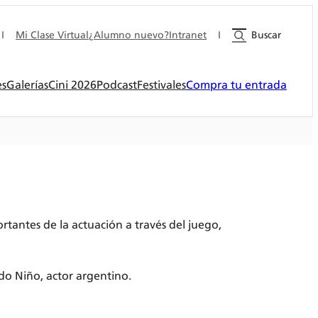
I
Mi Clase Virtual
¿Alumno nuevo?
Intranet
I
Buscar
es
Galerías
Cini 2026
Podcast
Festivales
Compra tu entrada
tantes de la actuación a través del juego,
do Niño, actor argentino.