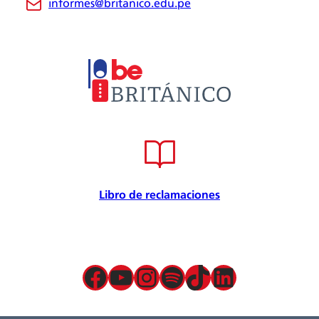
informes@britanico.edu.pe
Novedades
Bolsa de Trabajo
Trabaja con nosotros
Metodología
Embajador cultural
Convenios
Internacional
Certificación de calidad
Seguridad de la información
Seguridad y salud en el trabajo
Libro de reclamaciones
Responsabilidad Social
Política para la prevención
Atención preferencial
Política de privacidad de datos
Facebook
YouTube
Instagram
Spotify
TikTok
LinkedIn
Términos y condiciones
Servicios presenciales