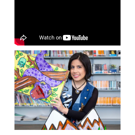
Costo general
S/.50
Costo jubilado
S/.40
Costo estudiantes
S/.30
universitarios