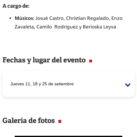
A cargo de:
Músicos:
Josué Castro, Christian Regalado, Enzo
Zavaleta, Camilo Rodríguez y Berioska Leyva
Fechas y lugar del evento
Jueves 11, 18 y 25 de setiembre
Jueves 11 de
Auditorio Los Jardines 7:30 p.m.
setiembre
Galería de fotos
Jueves 18 de setiembre
Auditorio San Miguel 7:30 p.m.