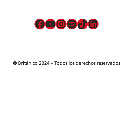
Política para la prevención
Atención preferencial
Política de privacidad de datos
Facebook
YouTube
Instagram
Spotify
TikTok
LinkedIn
Términos y condiciones
Servicios presenciales
Mesa de partes
© Británico 2024 – Todos los derechos reservados