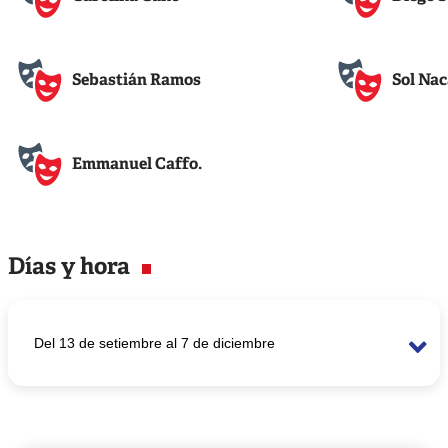
Sebastián Ramos
Sol Nac
Emmanuel Caffo.
Días y hora
Del 13 de setiembre al 7 de diciembre
Horario
Jueves a sábado 8:00 p.m. Domingos 7:00