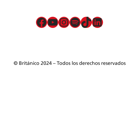
Atención preferencial
Política de privacidad de datos
Facebook
YouTube
Instagram
Spotify
TikTok
LinkedIn
Términos y condiciones
Servicios presenciales
Mesa de partes
© Británico 2024 – Todos los derechos reservados