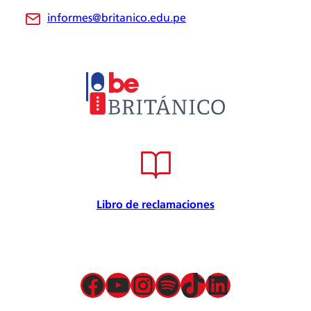
informes@britanico.edu.pe
Novedades
Bolsa de Trabajo
Trabaja con nosotros
Metodología
Embajador cultural
Convenios
Internacional
Certificación de calidad
Seguridad de la información
Seguridad y salud en el trabajo
Libro de reclamaciones
Responsabilidad Social
Política para la prevención
Atención preferencial
Política de privacidad de datos
Facebook
YouTube
Instagram
Spotify
TikTok
LinkedIn
Términos y condiciones
Servicios presenciales