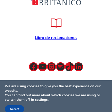
Convenios
Internacional
Certificación de calidad
Seguridad de la información
Seguridad y salud en el trabajo
Libro de reclamaciones
Responsabilidad Social
Política para la prevención
Atención preferencial
Política de privacidad de datos
Facebook
YouTube
Instagram
Spotify
TikTok
LinkedIn
Términos y condiciones
Servicios presenciales
Mesa de partes
We are using cookies to give you the best experience on our
website.
You can find out more about which cookies we are using or
© Británico 2024 – Todos los derechos reservados
switch them off in
settings
.
Accept