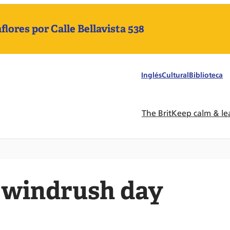
ores por Calle Bellavista 538
Inglés
Cultural
Biblioteca
The Brit
Keep calm & le
windrush day