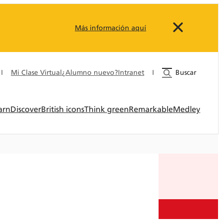
Más información aquí
I
Mi Clase Virtual
¿Alumno nuevo?
Intranet
I
Buscar
arn
Discover
British icons
Think green
Remarkable
Medley