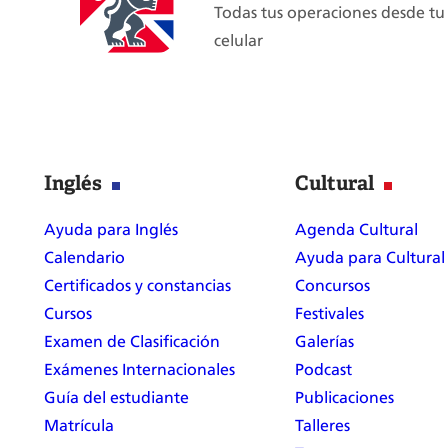
Todas tus operaciones desde tu
qué
celular
se
celebra
cada
año?
Inglés
Cultural
Ayuda para Inglés
Agenda Cultural
Calendario
Ayuda para Cultural
Certificados y constancias
Concursos
Cursos
Festivales
Examen de Clasificación
Galerías
Exámenes Internacionales
Podcast
Guía del estudiante
Publicaciones
Matrícula
Talleres