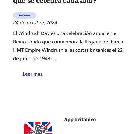
qué se celebra cada año?
Discover
24 de octubre, 2024
El Windrush Day es una celebración anual en el
Reino Unido que conmemora la llegada del barco
HMT Empire Windrush a las costas británicas el 22
de junio de 1948.…
:
Leer más
¿Qué
es
el
Windrush
Day
App británico
y
por