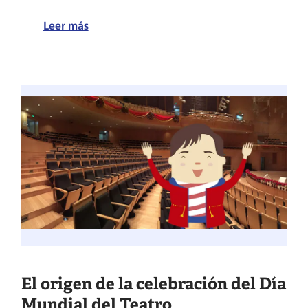
:
Leer más
8
consejos
para
disfrutar
una
obra
de
teatro
al
máximo
El origen de la celebración del Día
Mundial del Teatro