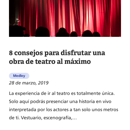
llegué
a
Cariño!»
ya
está
en
el
8 consejos para disfrutar una
Teatro
obra de teatro al máximo
Británico.
Medley
28 de marzo, 2019
La experiencia de ir al teatro es totalmente única.
Solo aquí podrás presenciar una historia en vivo
interpretada por los actores a tan solo unos metros
de ti. Vestuario, escenografía,…