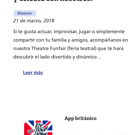
Discover
21 de marzo, 2018
Si te gusta actuar, improvisar, jugar o simplemente
compartir con tu familia y amigos, acompáñanos en
nuestra Theatre Funfair (feria teatral) que te hará
descubrir el lado divertido y dinámico…
:
Leer más
Día
Mundial
del
Teatro
2018:
App británico
¡Ven
y