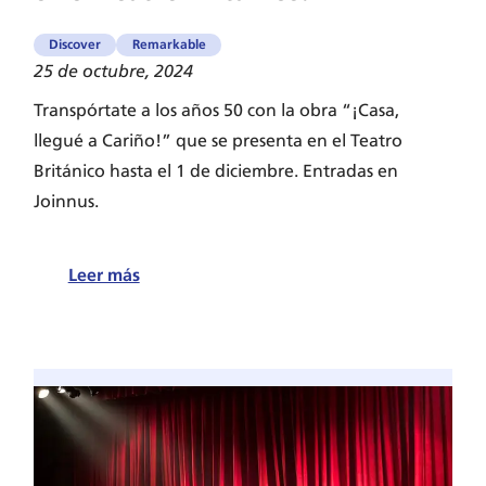
Discover
Remarkable
25 de octubre, 2024
Transpórtate a los años 50 con la obra “¡Casa,
llegué a Cariño!” que se presenta en el Teatro
Británico hasta el 1 de diciembre. Entradas en
Joinnus.
:
Leer más
¿Fan
de
las
historias
nostálgicas?
«¡Casa,