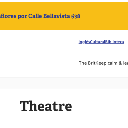
ores por Calle Bellavista 538
Inglés
Cultural
Biblioteca
The Brit
Keep calm & le
Theatre