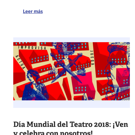
:
Leer más
Vocabulario
de
Teatro
en
inglés:
12
palabras
que
debes
conocer
Día Mundial del Teatro 2018: ¡Ven
y celebra con nosotros!