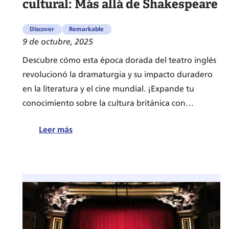
cultural: Más allá de Shakespeare
Discover
Remarkable
9 de octubre, 2025
Descubre cómo esta época dorada del teatro inglés
revolucionó la dramaturgia y su impacto duradero
en la literatura y el cine mundial. ¡Expande tu
conocimiento sobre la cultura británica con…
:
Leer más
El
Teatro
Isabelino
y
su
legado