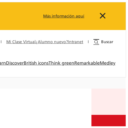
Más información aquí
I
Mi Clase Virtual
¿Alumno nuevo?
Intranet
I
Buscar
arn
Discover
British icons
Think green
Remarkable
Medley