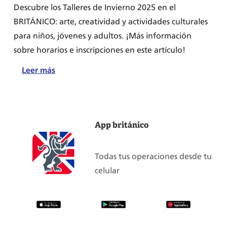
Descubre los Talleres de Invierno 2025 en el
BRITÁNICO: arte, creatividad y actividades culturales
para niños, jóvenes y adultos. ¡Más información
sobre horarios e inscripciones en este artículo!
:
Leer más
Talleres
de
Invierno
App británico
2025:
arte
y
Todas tus operaciones desde tu
creatividad
celular
para
todos