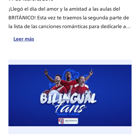
¡Llegó el día del amor y la amistad a las aulas del
BRITÁNICO! Esta vez te traemos la segunda parte de
la lista de las canciones románticas para dedicarle a…
:
Leer más
Las
12
canciones
románticas
en
inglés
para
dedicar
en
San
Valentín