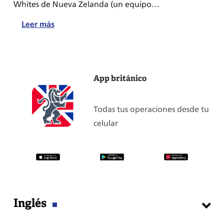
Whites de Nueva Zelanda (un equipo…
:
Leer más
Las
4
canciones
App británico
británicas
mundialistas
más
Todas tus operaciones desde tu
conocidas
celular
Inglés