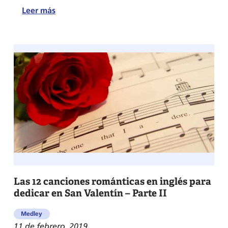
:
Leer más
Las
10
mejores
canciones
de
Arctic
Monkeys
para
aprender
inglés
Las 12 canciones románticas en inglés para
dedicar en San Valentín – Parte II
Medley
11 de febrero, 2019