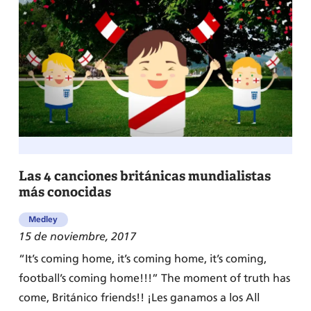
canciones
románticas
en
inglés
para
dedicar
en
San
Valentín
Las 4 canciones británicas mundialistas
más conocidas
Medley
15 de noviembre, 2017
“It’s coming home, it’s coming home, it’s coming,
football’s coming home!!!” The moment of truth has
come, Británico friends!! ¡Les ganamos a los All