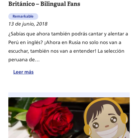
Británico – Bilingual Fans
–
Parte
Remarkable
II
13 de junio, 2018
¿Sabías que ahora también podrás cantar y alentar a
Perú en inglés? ¡Ahora en Rusia no solo nos van a
escuchar, también nos van a entender! La selección
peruana de…
:
Leer más
Británico
–
Bilingual
Fans