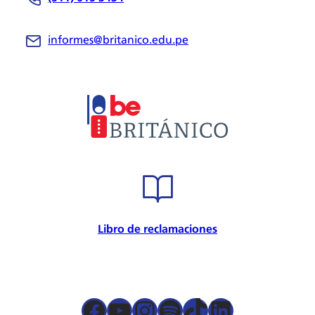
Be Británico
Sedes
informes@britanico.edu.pe
Novedades
Bolsa de Trabajo
Trabaja con nosotros
Metodología
Embajador cultural
Convenios
Internacional
Certificación de calidad
Seguridad de la información
Seguridad y salud en el trabajo
Libro de reclamaciones
Responsabilidad Social
Política para la prevención
Atención preferencial
Política de privacidad de datos
Facebook
YouTube
Instagram
Spotify
TikTok
LinkedIn