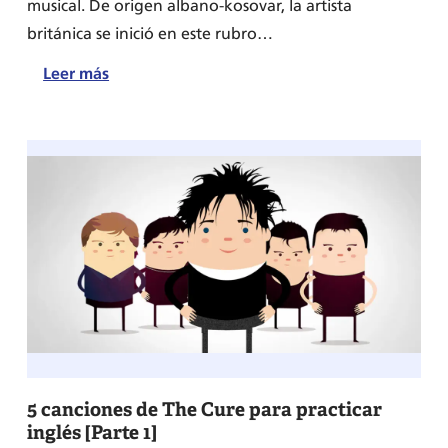
musical. De origen albano-kosovar, la artista
británica se inició en este rubro…
:
Leer más
7
canciones
de
Dua
Lipa
para
practicar
inglés
5 canciones de The Cure para practicar
inglés [Parte 1]