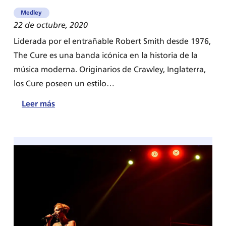
Medley
22 de octubre, 2020
Liderada por el entrañable Robert Smith desde 1976,
The Cure es una banda icónica en la historia de la
música moderna. Originarios de Crawley, Inglaterra,
los Cure poseen un estilo…
:
Leer más
5
canciones
de
The
Cure
para
practicar
inglés