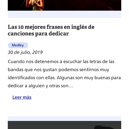
[Parte
1]
Las 10 mejores frases en inglés de
canciones para dedicar
Medley
30 de julio, 2019
Cuando nos detenemos a escuchar las letras de las
bandas que nos gustan podemos sentirnos muy
identificados con ellas. Algunas son muy buenas para
dedicar a alguien y otras son…
:
Leer más
Las
10
mejores