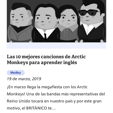
frases
en
inglés
de
canciones
para
dedicar
Las 10 mejores canciones de Arctic
Monkeys para aprender inglés
Medley
19 de marzo, 2019
¡En marzo llega la megafiesta con los Arctic
Monkeys! Una de las bandas más representativas del
Reino Unido tocará en nuestro país y por este gran
motivo, el BRITÁNICO te…