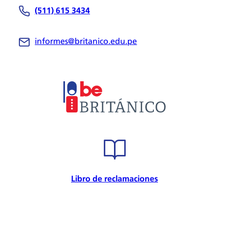
(511) 615 3434
Be Británico
Sedes
informes@britanico.edu.pe
Novedades
Bolsa de Trabajo
Trabaja con nosotros
Metodología
Embajador cultural
Convenios
Internacional
Certificación de calidad
Seguridad de la información
Seguridad y salud en el trabajo
Libro de reclamaciones
Responsabilidad Social
Política para la prevención
Atención preferencial
Política de privacidad de datos