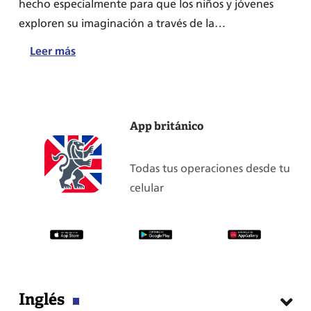
hecho especialmente para que los niños y jóvenes
exploren su imaginación a través de la…
:
Leer más
Concurso
Cuento
Breve,
App británico
una
pequeña
historia
Todas tus operaciones desde tu
celular
Inglés