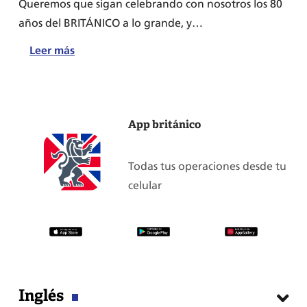
Queremos que sigan celebrando con nosotros los 80
años del BRITÁNICO a lo grande, y…
:
Leer más
Sorteo
Cool
Brit
App británico
Collection
2017:
¡Conoce
Todas tus operaciones desde tu
nuestros
celular
grandes
premios
y
participa!
Inglés