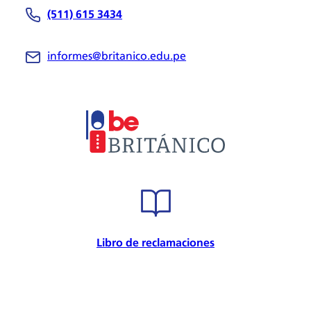
(511) 615 3434
Be Británico
Sedes
informes@britanico.edu.pe
Novedades
Bolsa de Trabajo
Trabaja con nosotros
Metodología
Embajador cultural
Convenios
Internacional
Certificación de calidad
Seguridad de la información
Seguridad y salud en el trabajo
Libro de reclamaciones
Responsabilidad Social
Política para la prevención
Atención preferencial
Política de privacidad de datos