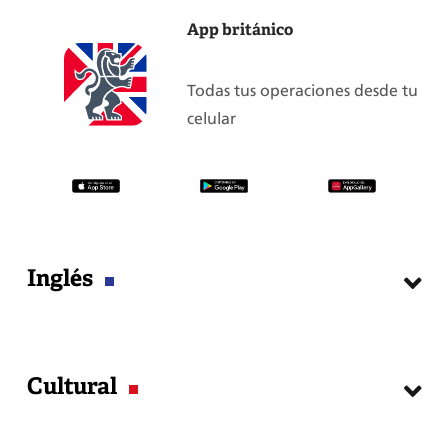
navideños
App británico
que
puedes
leer
Todas tus operaciones desde tu
para
celular
mejorar
tu
inglés
Inglés
Cursos
Cultural
Matrícula
Examen de Clasificación
Exámenes Internacionales