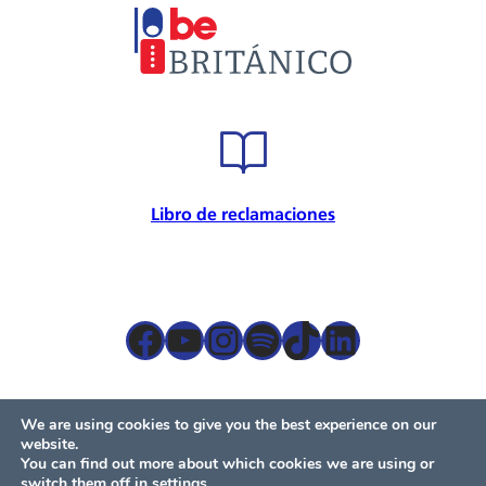
Metodología
Embajador cultural
Convenios
Internacional
Certificación de calidad
Seguridad de la información
Seguridad y salud en el trabajo
Libro de reclamaciones
Responsabilidad Social
Política para la prevención
Atención preferencial
Política de privacidad de datos
Facebook
YouTube
Instagram
Spotify
TikTok
LinkedIn
Términos y condiciones
Servicios presenciales
Mesa de partes
We are using cookies to give you the best experience on our
website.
You can find out more about which cookies we are using or
switch them off in
settings
.
© Británico 2024 – Todos los derechos reservados