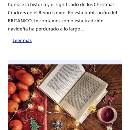
Conoce la historia y el significado de los Christmas
Crackers en el Reino Unido. En esta publicación del
BRITÁNICO, te contamos cómo esta tradición
navideña ha perdurado a lo largo…
:
Leer más
El
origen
y
significado
del
Christmas
Crackers
en
Reino
Unido