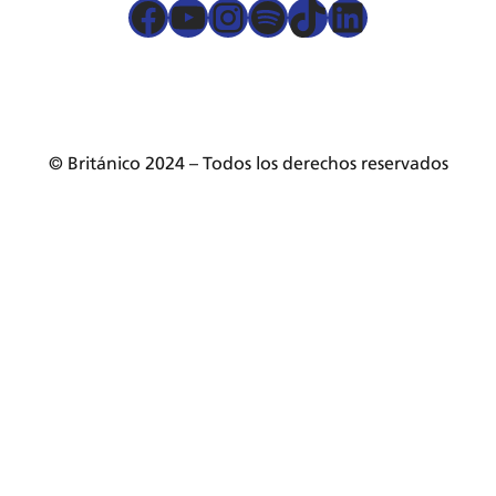
Facebook
YouTube
Instagram
Spotify
TikTok
LinkedIn
Términos y condiciones
Servicios presenciales
Mesa de partes
© Británico 2024 – Todos los derechos reservados