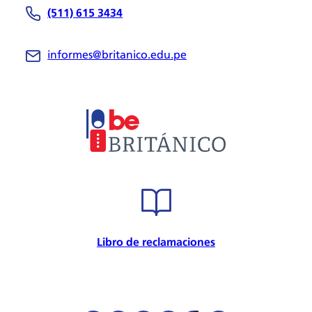
(511) 615 3434
Be Británico
Sedes
informes@britanico.edu.pe
Novedades
Bolsa de Trabajo
Trabaja con nosotros
Metodología
Embajador cultural
Convenios
Internacional
Certificación de calidad
Seguridad de la información
Seguridad y salud en el trabajo
Libro de reclamaciones
Responsabilidad Social
Política para la prevención
Atención preferencial
Política de privacidad de datos