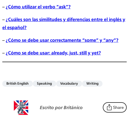
–
¿Cómo utilizar el verbo “ask”?
–
¿Cuáles son las similitudes y diferencias entre el inglés y
el español?
–
¿Cómo se debe usar correctamente “some” y “any”?
–
¿Cómo se debe usar: already, just, still y yet?
British English
Speaking
Vocabulary
Writing
Escrito por Británico
Share