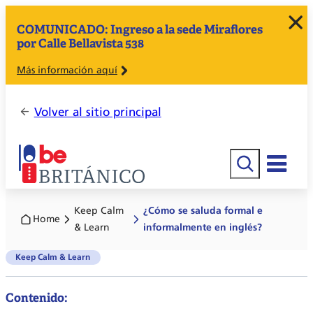
COMUNICADO: Ingreso a la sede Miraflores
por Calle Bellavista 538
Más información aquí
Volver al sitio principal
Buscar
Keep Calm
¿Cómo se saluda formal e
Home
& Learn
informalmente en inglés?
Keep Calm & Learn
Contenido: