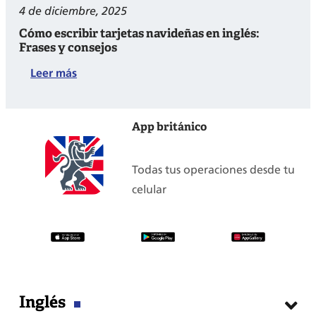
4 de diciembre, 2025
Cómo escribir tarjetas navideñas en inglés:
Frases y consejos
:
Leer más
Cómo
escribir
App británico
tarjetas
navideñas
Todas tus operaciones desde tu
en
celular
inglés:
Frases
y
consejos
Inglés