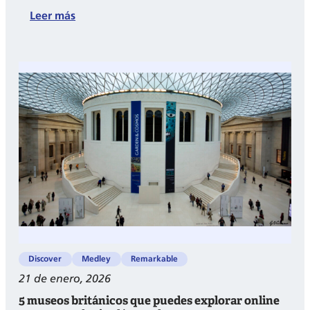
:
Leer más
Los
Artículos
en
Inglés:
Definidos
e
Indefinidos
Discover
Medley
Remarkable
21 de enero, 2026
5 museos británicos que puedes explorar online