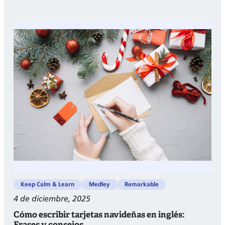
5
museos
británicos
que
puedes
explorar
online
para
aprender
inglés
y
cultura
Keep Calm & Learn
Medley
Remarkable
4 de diciembre, 2025
Cómo escribir tarjetas navideñas en inglés:
Frases y consejos