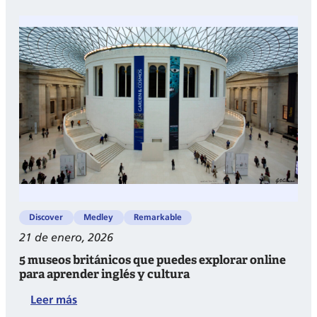
Artículos
en
Inglés:
Definidos
e
Indefinidos
Discover
Medley
Remarkable
21 de enero, 2026
5 museos británicos que puedes explorar online
para aprender inglés y cultura
:
Leer más