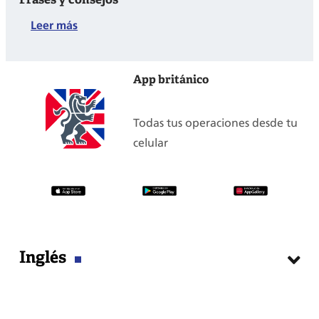
:
Leer más
Cómo
escribir
App británico
tarjetas
navideñas
Todas tus operaciones desde tu
en
celular
inglés:
Frases
y
consejos
Inglés
Cursos