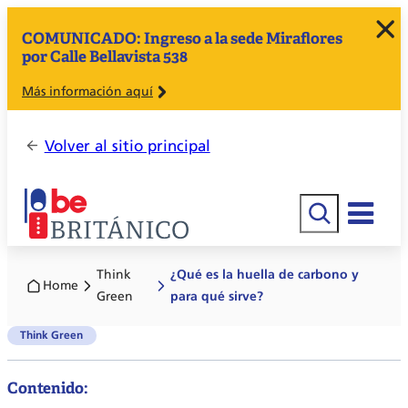
COMUNICADO: Ingreso a la sede Miraflores
por Calle Bellavista 538
Más información aquí
Volver al sitio principal
Buscar
Think
¿Qué es la huella de carbono y
Home
Green
para qué sirve?
Think Green
Contenido: