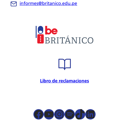
informes@britanico.edu.pe
Novedades
Bolsa de Trabajo
Trabaja con nosotros
Metodología
Embajador cultural
Convenios
Internacional
Certificación de calidad
Seguridad de la información
Seguridad y salud en el trabajo
Libro de reclamaciones
Responsabilidad Social
Política para la prevención
Atención preferencial
Política de privacidad de datos
Facebook
YouTube
Instagram
Spotify
TikTok
LinkedIn
Términos y condiciones
Servicios presenciales