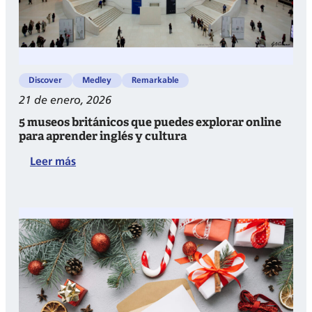
Discover
Medley
Remarkable
21 de enero, 2026
5 museos británicos que puedes explorar online
para aprender inglés y cultura
:
Leer más
5
museos
británicos
que
puedes
explorar
online