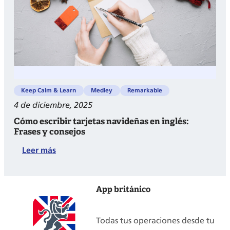
para
aprender
inglés
y
cultura
Keep Calm & Learn
Medley
Remarkable
4 de diciembre, 2025
Cómo escribir tarjetas navideñas en inglés:
Frases y consejos
:
Leer más
Cómo
escribir
App británico
tarjetas
navideñas
Todas tus operaciones desde tu
en